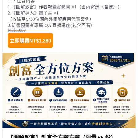
二、包含內容：

1.《圖解致富》作者親簽實體書 ×1（國內寄送（含運））

2.《圖解達人》電子書 ×1

（收錄至少30位國內外圖解應用代表案例）

3.新書預購者專屬 QA 直播講座(包含回看）
NT$1,880
立即購買
NT$1,280
【圖解致富】創富全方案方案（限量 66 份）