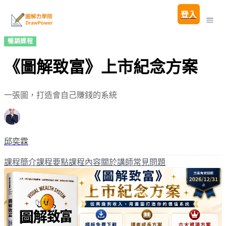
登入
暢銷課程
《圖解致富》上市紀念方案
一張圖，打造會自己賺錢的系統
邱奕霖
課程簡介
課程要點
課程內容
關於講師
常見問題