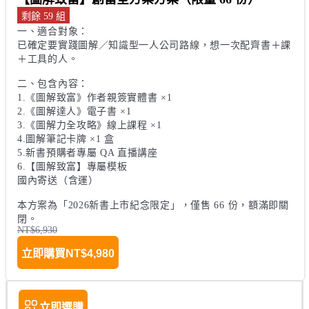
剩餘 59 組
一、適合對象：

已確定要實踐圖解／知識型一人公司路線，想一次配齊書＋課
＋工具的人。

二、包含內容：

1.《圖解致富》作者親簽實體書 ×1

2.《圖解達人》電子書 ×1

3.《圖解力全攻略》線上課程 ×1

4.圖解筆記卡牌 ×1 盒

5.新書預購者專屬 QA 直播講座

6.【圖解致富】專屬模板

國內寄送（含運）

本方案為「2026新書上市紀念限定」，僅售 66 份，額滿即關
閉。
NT$6,930
立即購買
NT$4,980
立即選購