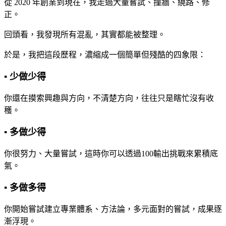
從 2020 年創業到現在，我走過大量嘗試、撞牆、繞路、修
正。
回頭看，我發現所有混亂，其實都能被整理。
於是，我把這段歷程，濃縮成一個簡單但殘酷的四象限：
▪ 少做少得
你還在摸索興趣與方向，不清楚方向，往往只是瞎忙沒有收
穫。
▪ 多做少得
你很努力、大量嘗試，這時你可以透過100輸出挑戰來累積底
氣。
▪ 多做多得
你開始嘗試建立專業體系、方法論，多元面對的嘗試，成果逐
漸浮現。