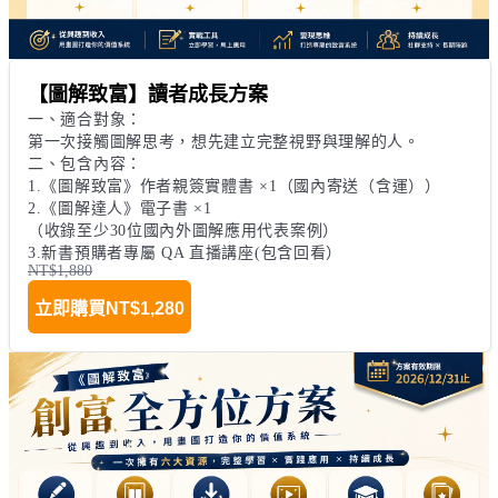
【圖解致富】讀者成長方案
一、適合對象：

第一次接觸圖解思考，想先建立完整視野與理解的人。

二、包含內容：

1.《圖解致富》作者親簽實體書 ×1（國內寄送（含運））

2.《圖解達人》電子書 ×1

（收錄至少30位國內外圖解應用代表案例）

3.新書預購者專屬 QA 直播講座(包含回看）
NT$1,880
立即購買
NT$1,280