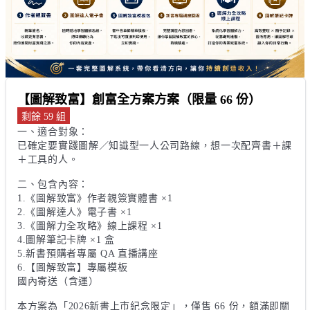
【圖解致富】創富全方案方案（限量 66 份）
剩餘 59 組
一、適合對象：

已確定要實踐圖解／知識型一人公司路線，想一次配齊書＋課
＋工具的人。

二、包含內容：

1.《圖解致富》作者親簽實體書 ×1

2.《圖解達人》電子書 ×1

3.《圖解力全攻略》線上課程 ×1

4.圖解筆記卡牌 ×1 盒

5.新書預購者專屬 QA 直播講座

6.【圖解致富】專屬模板

國內寄送（含運）

本方案為「2026新書上市紀念限定」，僅售 66 份，額滿即關