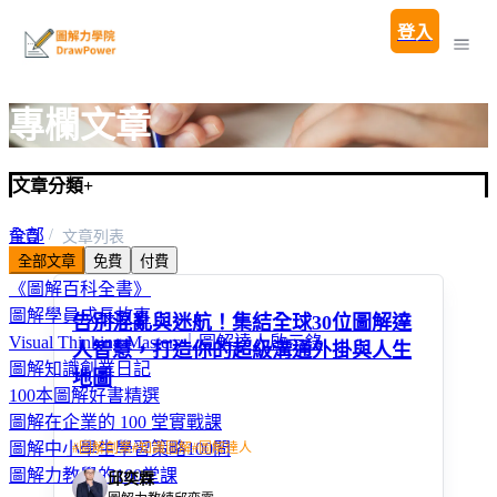
登入
專欄文章
文章分類
+
全部
首頁
文章列表
全部文章
免費
付費
圖解親子教養100問
《圖解百科全書》
圖解學員成長故事
告別混亂與迷航！集結全球30位圖解達
Visual Thinking Masters｜圖解達人啟示錄
人智慧，打造你的超級溝通外掛與人生
圖解知識創業日記
地圖
100本圖解好書精選
圖解在企業的 100 堂實戰課
圖解中小學生學習策略100問
#
圖解創業
#
知識圖解
#
圖解達人
圖解力教學的100堂課
邱奕霖