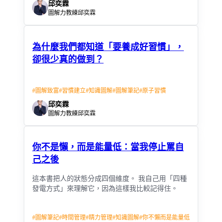
邱奕霖
圖解力教練邱奕霖
為什麼我們都知道「要養成好習慣」，
卻很少真的做到？
#
圖解致富
#
習慣建立
#
知識圖解
#
圖解筆記
#
原子習慣
邱奕霖
圖解力教練邱奕霖
你不是懶，而是能量低：當我停止罵自
己之後
這本書把人的狀態分成四個維度。 我自己用「四種
發電方式」來理解它，因為這樣我比較記得住。
#
圖解筆記
#
時間管理
#
精力管理
#
知識圖解
#
你不懶而是能量低