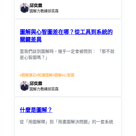
邱奕霖
圖解力教練邱奕霖
圖解與心智圖差在哪？從工具到系統的
關鍵差異
當我們談到圖解時，幾乎一定會被問到： 「那不就
是心智圖嗎？」
#
圖解筆記
#
知識圖解
#
圖解
#
心智圖
邱奕霖
圖解力教練邱奕霖
什麼是圖解？
從「用圖解釋」到「用畫圖解決問題」的一套系統