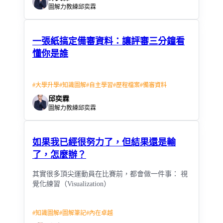
圖解力教練邱奕霖
一張紙搞定備審資料：讓評審三分鐘看
懂你是誰
#
大學升學
#
知識圖解
#
自主學習
#
歷程檔案
#
備審資料
邱奕霖
圖解力教練邱奕霖
如果我已經很努力了，但結果還是輸
了，怎麼辦？
其實很多頂尖運動員在比賽前，都會做一件事： 視
覺化練習（Visualization）
#
知識圖解
#
圖解筆記
#
內在卓越