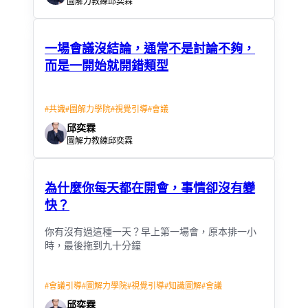
圖解力教練邱奕霖
一場會議沒結論，通常不是討論不夠，
而是一開始就開錯類型
#
共識
#
圖解力學院
#
視覺引導
#
會議
邱奕霖
圖解力教練邱奕霖
為什麼你每天都在開會，事情卻沒有變
快？
你有沒有過這種一天？早上第一場會，原本排一小
時，最後拖到九十分鐘
#
會議引導
#
圖解力學院
#
視覺引導
#
知識圖解
#
會議
邱奕霖