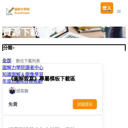
登入
資源下載
分類
+
全部
首頁
數位下載列表
圖解力學院讀者中心
知識圖解＆圖像學習
《圖解致富》專屬模板下載區
年度回顧&目標規劃
邱奕霖
免費
詳細資訊