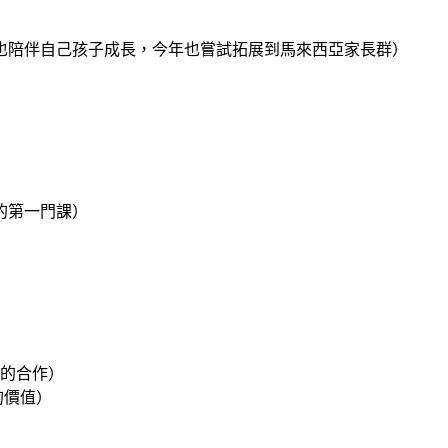
點也陪伴自己孩子成長，今年也嘗試拓展到馬來西亞家長群）
的第一門課）
解的合作）
的價值）