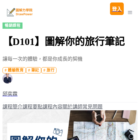
登入
暢銷課程
【D101】圖解你的旅行筆記
讓每一次的體驗，都是你成長的契機
#
體驗教育
#
筆記
#
旅行
邱奕霖
課程簡介
課程要點
課程內容
關於講師
常見問題