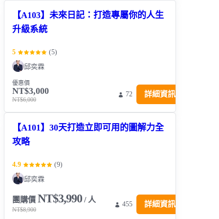
【A103】未來日記：打造專屬你的人生
升級系統
5
(
5
)
邱奕霖
優惠價
NT$3,000
詳細資訊
72
NT$6,000
【A101】30天打造立即可用的圖解力全
攻略
4.9
(
9
)
邱奕霖
NT$3,990
團購價
/ 人
詳細資訊
455
NT$8,900