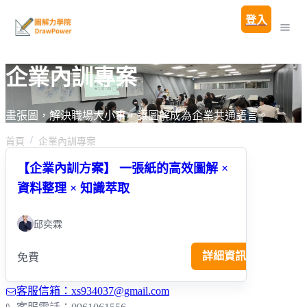
登入
企業內訓專案
畫張圖，解決職場大小事，讓圖解成為企業共通語言。
首頁
企業內訓專案
【企業內訓方案】 一張紙的高效圖解 ×
資料整理 × 知識萃取
邱奕霖
詳細資訊
免費
客服信箱：xs934037@gmail.com