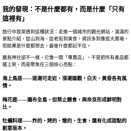
我的發現：不是什麼都有，而是什麼「只有
這裡有」
旅行中我常遇到這種狀況：走進一個城市的觀光網站，滿滿的
景點介紹，從山到海、從老街到美食，資訊多到像逛大賣場。
但結果是什麼都想去，最後什麼都記不住。
嚴島神社卻不一樣，它像一間「專賣店」，不是把所有產品都
擺上架，而是聚焦在三個核心亮點：
海上鳥居
——退潮可走近，漲潮遠觀，白天、黃昏各有風
情。
梅花鹿
——遍布全島，但禁止餵食，與奈良形成鮮明對
比。
牡蠣料理
——炸的、烤的、燉的、生食，還有化成甜點的
創意版本。