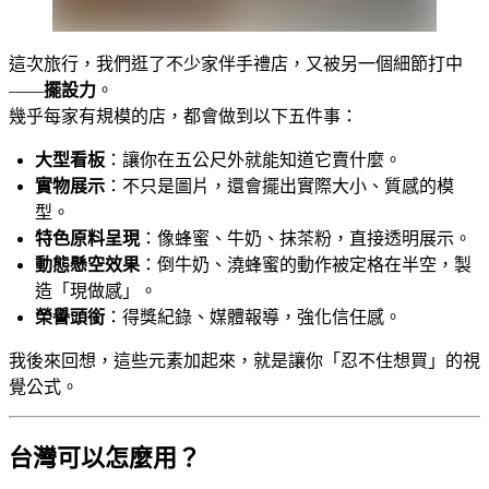
這次旅行，我們逛了不少家伴手禮店，又被另一個細節打中
——
擺設力
。
幾乎每家有規模的店，都會做到以下五件事：
大型看板
：讓你在五公尺外就能知道它賣什麼。
實物展示
：不只是圖片，還會擺出實際大小、質感的模
型。
特色原料呈現
：像蜂蜜、牛奶、抹茶粉，直接透明展示。
動態懸空效果
：倒牛奶、澆蜂蜜的動作被定格在半空，製
造「現做感」。
榮譽頭銜
：得獎紀錄、媒體報導，強化信任感。
我後來回想，這些元素加起來，就是讓你「忍不住想買」的視
覺公式。
台灣可以怎麼用？