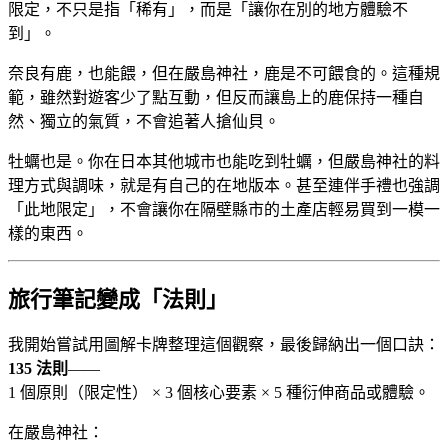
限定，不只是指「稀有」，而是「讓你在別的地方體驗不
到」。
奈良有鹿，也能餵，但在嚴島神社，鹿是不可餵食的。這種規
範，雖然對遊客少了點互動，但反而讓島上的鹿保持一種自
然、獨立的氣質，不會追著人搶仙貝。
牡蠣也是。你在日本其他城市也能吃到牡蠣，但嚴島神社的料
理方式與調味，就是有自己的在地版本。甚至連伴手禮也強調
「此地限定」，不會讓你在隔壁縣市的土產店輕易買到一模一
樣的東西。
旅行筆記變成「法則」
我開始嘗試用圖解卡牌整理這個觀察，最後歸納出一個口訣：
135 法則
——
1 個原則（限定性） × 3 個核心要素 × 5 種衍伸商品或體驗。
在嚴島神社：