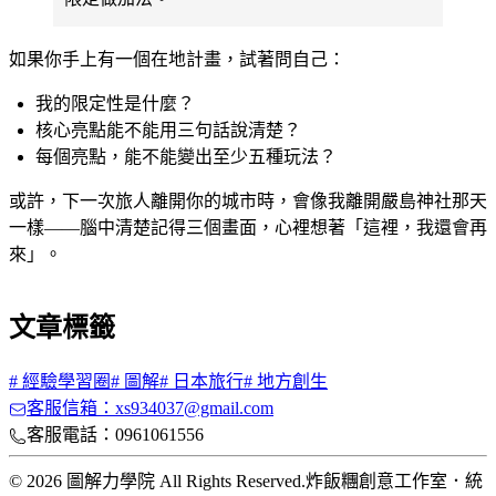
如果你手上有一個在地計畫，試著問自己：
我的限定性是什麼？
核心亮點能不能用三句話說清楚？
每個亮點，能不能變出至少五種玩法？
或許，下一次旅人離開你的城市時，會像我離開嚴島神社那天
一樣——腦中清楚記得三個畫面，心裡想著「這裡，我還會再
來」。
文章標籤
#
經驗學習圈
#
圖解
#
日本旅行
#
地方創生
客服信箱：xs934037@gmail.com
客服電話：0961061556
© 2026 圖解力學院 All Rights Reserved.
炸飯糰創意工作室
．
統