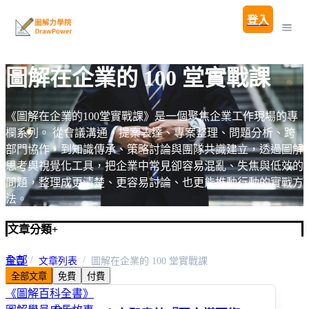
登入
圖解在企業的 100 堂實戰課
《圖解在企業的100堂實戰課》是一個聚焦企業工作現場的專
欄系列。 從會議溝通、提案表達、專案整理、問題分析、跨
部門協作，到知識傳承、策略討論與團隊共識建立，透過圖解
思考與視覺化工具，把企業中常見卻容易混亂、失焦與低效的
問題，整理成更清楚、更容易討論、也更能推動行動的實戰方
法。
文章分類
+
全部
首頁
文章列表
圖解在企業的 100 堂實戰課
全部文章
免費
付費
圖解親子教養100問
《圖解百科全書》