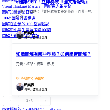
圖解學員成長故事
✊雜訊OUT！立即奏效『圖文搭配術』
Visual Thinking Masters｜圖解達人啟示錄
記住一句口訣：『資訊處理要差別待遇，而非一視
圖解知識創業日記
同仁』
100本圖解好書精選
圖解在企業的 100 堂實戰課
圖解中小學生學習策略100問
邱奕霖
圖解力教學的100堂課
圖解力教練邱奕霖
知識圖解有哪些型態？如何學習圖解？
元素、框架、模型、模板
#
知識
#
圖解
#
知識圖解
邱奕霖
圖解力教練邱奕霖
3
/
3
客服信箱：xs934037@gmail.com