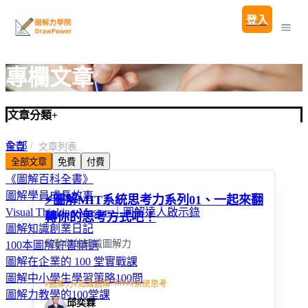
登入
專欄文章
文章分類
+
全部
首頁
文章列表
全部文章
免費
付費
圖解親子教養100問
《圖解百科全書》
圖解學員成長故事
⚡圖解MIT系統思考力系列01、一起來翻
Visual Thinking Masters｜圖解達人啟示錄
轉你的思考方式吧！
圖解知識創業日記
啟動你的知識圖解力
100本圖解好書精選
圖解在企業的 100 堂實戰課
圖解中小學生學習策略100問
#
MIT
#
圖解力
#
知識圖解
#
系統思考
圖解力教學的100堂課
邱奕霖