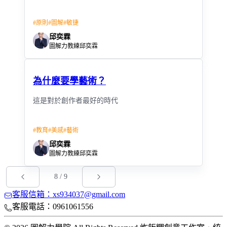
#
原則
#
圖解
#
敏捷
邱奕霖
圖解力教練邱奕霖
為什麼要學藝術？
這是對於創作者最好的時代
#
教育
#
美感
#
藝術
邱奕霖
圖解力教練邱奕霖
8
/
9
客服信箱：xs934037@gmail.com
客服電話：0961061556