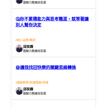
圖解力教練邱奕霖
🤔你不累積能力與思考職涯，就等著讓
別人幫你決定
#
個人品牌
#
職涯
邱奕霖
圖解力教練邱奕霖
😄讓我找回快樂的關鍵思維轉換
#
圖解教學
#
知識圖解
#
思維
邱奕霖
圖解力教練邱奕霖