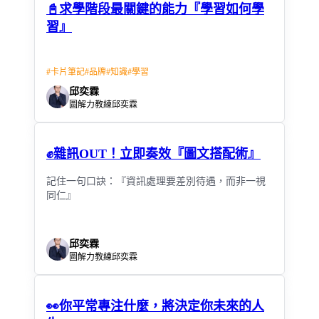
📓求學階段最關鍵的能力『學習如何學
習』
#
卡片筆記
#
品牌
#
知識
#
學習
邱奕霖
圖解力教練邱奕霖
✊雜訊OUT！立即奏效『圖文搭配術』
記住一句口訣：『資訊處理要差別待遇，而非一視
同仁』
邱奕霖
圖解力教練邱奕霖
👀你平常專注什麼，將決定你未來的人