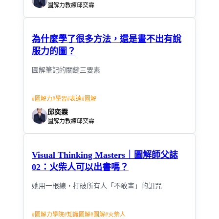
圖解力教練邱奕霖
為什麼學了很多方法，還是畫不出有說
服力的圖？
圖解筆記的關鍵三要素
#
圖解力
#
學習
#
表達
#
圖解
邱奕霖
圖解力教練邱奕霖
Visual Thinking Masters｜圖解師父誌
02：火柴人可以出書嗎？
她用一根線，打破所有人「不敢畫」的詛咒
#
圖解力學院
#
知識圖解
#
圖解
#
火柴人