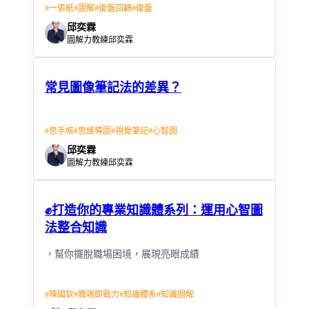
#
一張紙
#
圖解
#
復盤回顧
#
復盤
邱奕霖
圖解力教練邱奕霖
常見圖像筆記法的差異？
#
思手帳
#
思維導圖
#
視覺筆記
#
心智圖
邱奕霖
圖解力教練邱奕霖
✊打造你的專業知識體系列：運用心智圖
法整合知識
，幫你擺脫職場困境，展現亮眼成績
#
陳國欽
#
職場即戰力
#
知識體系
#
知識圖解