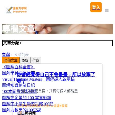
登入
專欄文章
文章分類
+
全部
首頁
文章列表
全部文章
免費
付費
圖解親子教養100問
《圖解百科全書》
圖解學員成長故事
你曾經覺得自己不會畫畫，所以放棄了
Visual Thinking Masters｜圖解達人啟示錄
嗎？
圖解知識創業日記
看懂比美醜更重要，其實每個人都能畫
100本圖解好書精選
圖解在企業的 100 堂實戰課
圖解中小學生學習策略100問
#
心智圖
#
塗鴉筆記
#
火柴人
#
畫畫
#
圖解
圖解力教學的100堂課
邱奕霖