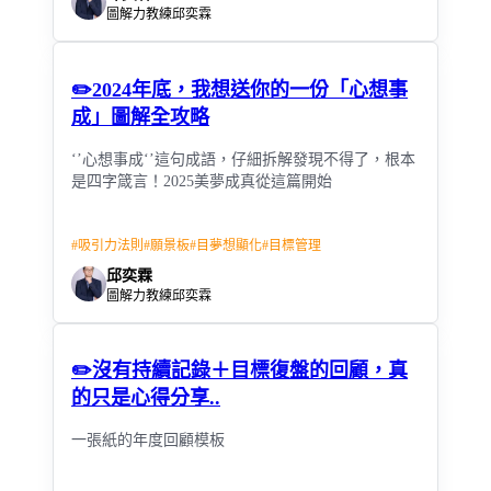
圖解力教練邱奕霖
✏️2024年底，我想送你的一份「心想事
成」圖解全攻略
‘’心想事成‘’這句成語，仔細拆解發現不得了，根本
是四字箴言！2025美夢成真從這篇開始
#
吸引力法則
#
願景板
#
目夢想顯化
#
目標管理
邱奕霖
圖解力教練邱奕霖
✏️沒有持續記錄＋目標復盤的回顧，真
的只是心得分享..
一張紙的年度回顧模板