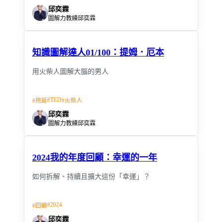
邱奕霖
圖解力教練邱奕霖
知識圖解達人01/100：提姆．厄本
用火柴人圖解大腦的男人
#
TED
#
拖延
#
火柴人
邱奕霖
圖解力教練邱奕霖
2024我的年度回顧：幸運的一年
如何拆解、持續且擴大這份「幸運」？
#
2024
#
回顧
邱奕霖