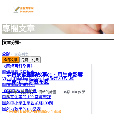
專欄文章
文章分類
+
全部
首頁
文章列表
全部文章
免費
付費
圖解親子教養100問
《圖解百科全書》
圖解學員成長故事
學員訪談圖解故事01、用生命影響
Visual Thinking Masters｜圖解達人啟示錄
生命-社工師叟布恩
圖解知識創業日記
100本圖解好書精選
在今年，我展開了一個新的計畫——訪談 100 位學
圖解在企業的 100 堂實戰課
員。
圖解中小學生學習策略100問
圖解力教學的100堂課
#
中小學生圖解筆記
#
知識圖解
#
人生
#
圖解