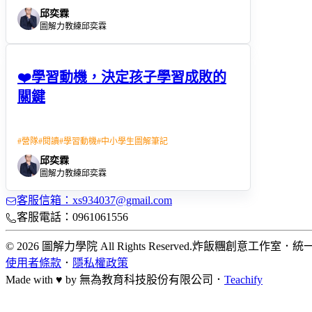
邱奕霖
圖解力教練邱奕霖
❤️學習動機，決定孩子學習成敗的
關鍵
#
營隊
#
閱讀
#
學習動機
#
中小學生圖解筆記
邱奕霖
圖解力教練邱奕霖
客服信箱：xs934037@gmail.com
客服電話：0961061556
© 2026 圖解力學院 All Rights Reserved.
炸飯糰創意工作室
．
統一
使用者條款
．
隱私權政策
Made with ♥ by
無為教育科技股份有限公司．
Teachify