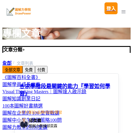
登入
專欄文章
文章分類
+
全部
首頁
文章列表
全部文章
免費
付費
圖解親子教養100問
《圖解百科全書》
圖解學員成長故事
📓求學階段最關鍵的能力『學習如何學
Visual Thinking Masters｜圖解達人啟示錄
習』
圖解知識創業日記
100本圖解好書精選
#
卡片筆記
#
品牌
#
知識
#
學習
圖解在企業的 100 堂實戰課
圖解中小學生學習策略100問
邱奕霖
圖解力教練邱奕霖
圖解力教學的100堂課