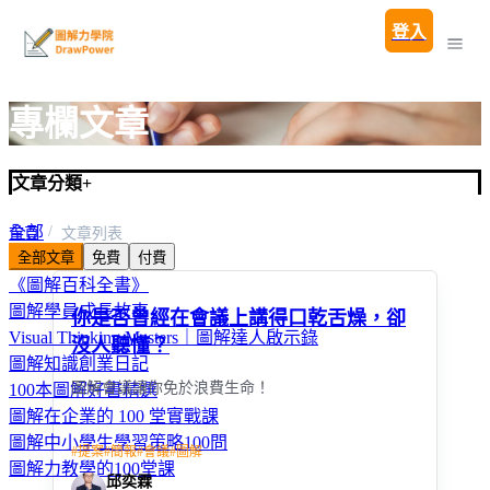
登入
專欄文章
文章分類
+
全部
首頁
文章列表
全部文章
免費
付費
圖解親子教養100問
《圖解百科全書》
圖解學員成長故事
你是否曾經在會議上講得口乾舌燥，卻
Visual Thinking Masters｜圖解達人啟示錄
沒人聽懂？
圖解知識創業日記
圖解會議讓你免於浪費生命！
100本圖解好書精選
圖解在企業的 100 堂實戰課
圖解中小學生學習策略100問
#
提案
#
簡報
#
會議
#
圖解
圖解力教學的100堂課
邱奕霖