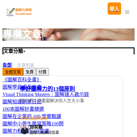
登入
專欄文章
文章分類
+
全部
首頁
文章列表
全部文章
免費
付費
圖解親子教養100問
《圖解百科全書》
圖解學員成長故事
學好圖解力的13個原則
Visual Thinking Masters｜圖解達人啟示錄
開始吧！用畫圖解決你人生大小事
圖解知識創業日記
100本圖解好書精選
圖解在企業的 100 堂實戰課
#
原則
#
圖解
#
敏捷
圖解中小學生學習策略100問
邱奕霖
圖解力教學的100堂課
圖解力教練邱奕霖