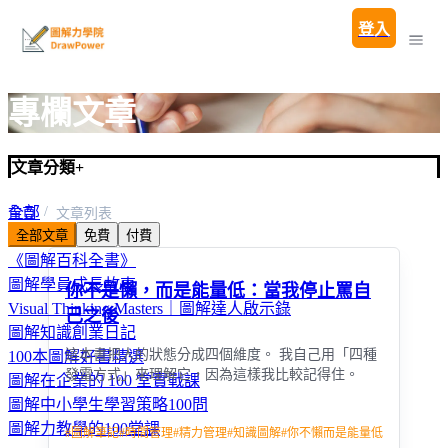
登入
專欄文章
文章分類
+
全部
首頁
文章列表
全部文章
免費
付費
圖解親子教養100問
《圖解百科全書》
圖解學員成長故事
你不是懶，而是能量低：當我停止罵自
Visual Thinking Masters｜圖解達人啟示錄
己之後
圖解知識創業日記
這本書把人的狀態分成四個維度。 我自己用「四種
100本圖解好書精選
發電方式」來理解它，因為這樣我比較記得住。
圖解在企業的 100 堂實戰課
圖解中小學生學習策略100問
圖解力教學的100堂課
#
圖解筆記
#
時間管理
#
精力管理
#
知識圖解
#
你不懶而是能量低