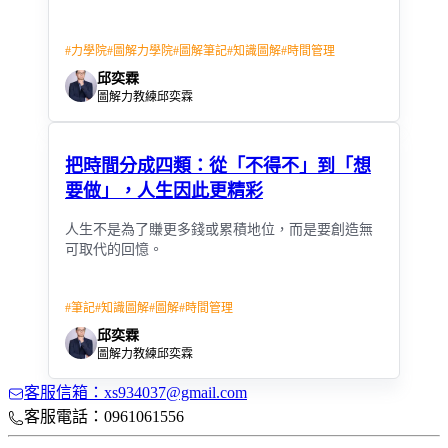
#
力學院
#
圖解力學院
#
圖解筆記
#
知識圖解
#
時間管理
邱奕霖
圖解力教練邱奕霖
把時間分成四類：從「不得不」到「想
要做」，人生因此更精彩
人生不是為了賺更多錢或累積地位，而是要創造無
可取代的回憶。
#
筆記
#
知識圖解
#
圖解
#
時間管理
邱奕霖
圖解力教練邱奕霖
客服信箱：xs934037@gmail.com
客服電話：0961061556