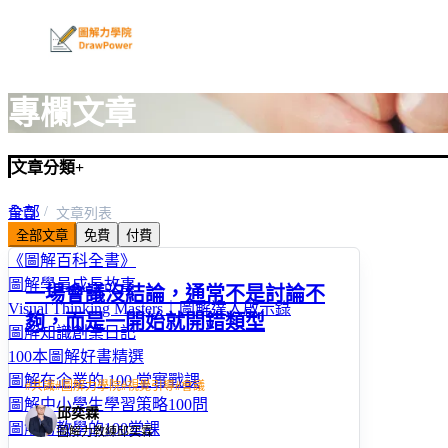
專欄文章
文章分類
+
全部
首頁
文章列表
全部文章
免費
付費
圖解親子教養100問
《圖解百科全書》
圖解學員成長故事
一場會議沒結論，通常不是討論不
Visual Thinking Masters｜圖解達人啟示錄
夠，而是一開始就開錯類型
圖解知識創業日記
100本圖解好書精選
圖解在企業的 100 堂實戰課
#
共識
#
圖解力學院
#
視覺引導
#
會議
圖解中小學生學習策略100問
邱奕霖
圖解力教學的100堂課
圖解力教練邱奕霖