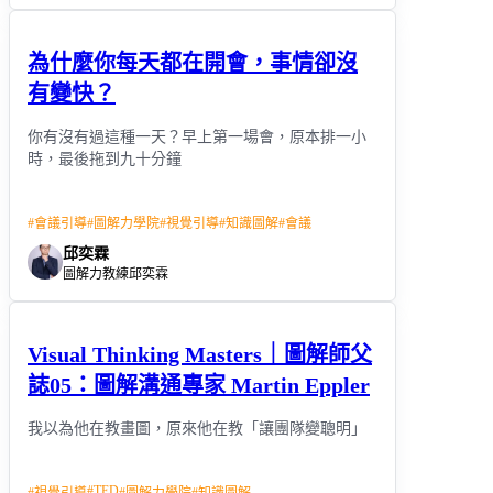
為什麼你每天都在開會，事情卻沒
有變快？
你有沒有過這種一天？早上第一場會，原本排一小
時，最後拖到九十分鐘
#
會議引導
#
圖解力學院
#
視覺引導
#
知識圖解
#
會議
邱奕霖
圖解力教練邱奕霖
Visual Thinking Masters｜圖解師父
誌05：圖解溝通專家 Martin Eppler
我以為他在教畫圖，原來他在教「讓團隊變聰明」
#
TED
#
視覺引導
#
圖解力學院
#
知識圖解