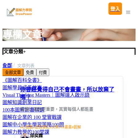
登入
專欄文章
文章分類
+
全部
首頁
文章列表
全部文章
免費
付費
圖解親子教養100問
《圖解百科全書》
圖解學員成長故事
你曾經覺得自己不會畫畫，所以放棄了
Visual Thinking Masters｜圖解達人啟示錄
嗎？
圖解知識創業日記
看懂比美醜更重要，其實每個人都能畫
100本圖解好書精選
圖解在企業的 100 堂實戰課
圖解中小學生學習策略100問
#
心智圖
#
塗鴉筆記
#
火柴人
#
畫畫
#
圖解
圖解力教學的100堂課
邱奕霖