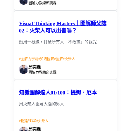
圖解力教練邱奕霖
Visual Thinking Masters｜圖解師父誌
02：火柴人可以出書嗎？
她用一根線，打破所有人「不敢畫」的詛咒
#
圖解力學院
#
知識圖解
#
圖解
#
火柴人
邱奕霖
圖解力教練邱奕霖
知識圖解達人01/100：提姆．厄本
用火柴人圖解大腦的男人
#
TED
#
拖延
#
火柴人
邱奕霖